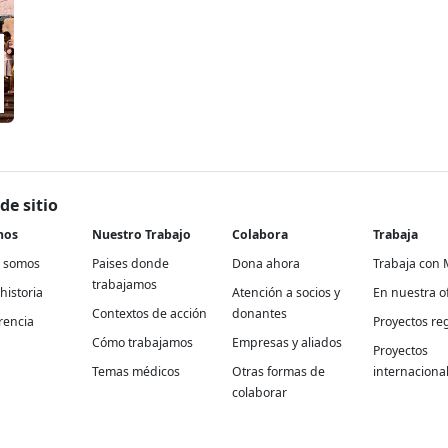
de sitio
nos
Nuestro Trabajo
Colabora
Trabaja
 somos
Paises donde
Dona ahora
Trabaja con 
trabajamos
historia
Atención a socios y
En nuestra of
Contextos de acción
donantes
rencia
Proyectos re
Cómo trabajamos
Empresas y aliados
Proyectos
Temas médicos
Otras formas de
internaciona
colaborar