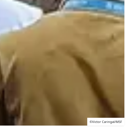
©Victor Caringal/MSF