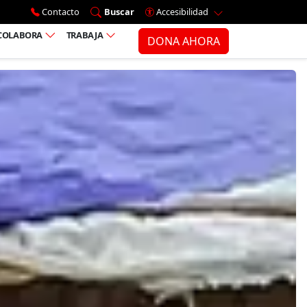
Ir al menú principal
Contacto
Buscar
Accesibilidad
COLABORA
TRABAJA
DONA AHORA