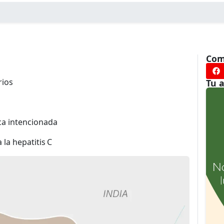
Com
rios
Tu 
ica intencionada
 la hepatitis C