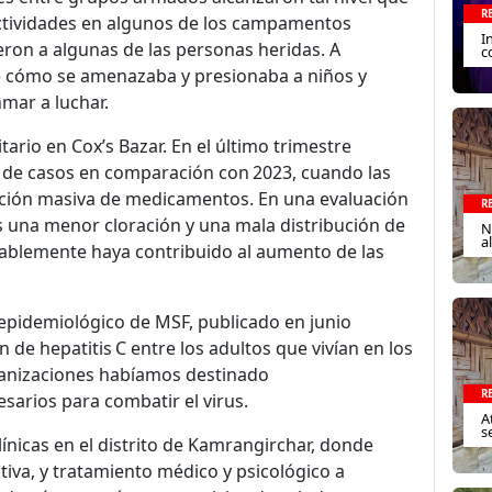
R
tividades en algunos de los campamentos
I
eron a algunas de las personas heridas. A
c
de cómo se amenazaba y presionaba a niños y
mar a luchar.
ario en Cox’s Bazar. En el último trimestre
de casos en comparación con 2023, cuando las
ración masiva de medicamentos. En una evaluación
R
 una menor cloración y una mala distribución de
N
a
ablemente haya contribuido al aumento de las
 epidemiológico de MSF, publicado en junio
 de hepatitis C entre los adultos que vivían en los
anizaciones habíamos destinado
R
sarios para combatir el virus.
A
s
línicas en el distrito de Kamrangirchar, donde
tiva, y tratamiento médico y psicológico a