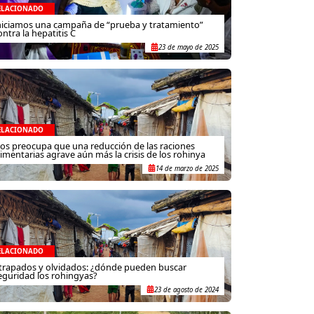
ELACIONADO
niciamos una campaña de “prueba y tratamiento”
ontra la hepatitis C
23 de mayo de 2025
ELACIONADO
os preocupa que una reducción de las raciones
limentarias agrave aún más la crisis de los rohinya
14 de marzo de 2025
ELACIONADO
trapados y olvidados: ¿dónde pueden buscar
eguridad los rohingyas?
23 de agosto de 2024