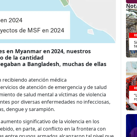
Not
R
S
t
tes en Myanmar en 2024, nuestros
o de la cantidad
llegaban a Bangladesh, muchas de ellas
n recibiendo atención médica
servicios de atención de emergencia y de salud
R
miento de salud mental a víctimas de violencia
“
r
ntes por diversas enfermedades no infecciosas,
ias, dengue y sarampión.
umento significativo de la violencia en los
do, en parte, al conflicto en la frontera con
s entre grupos armados alcanzaron tal nivel que