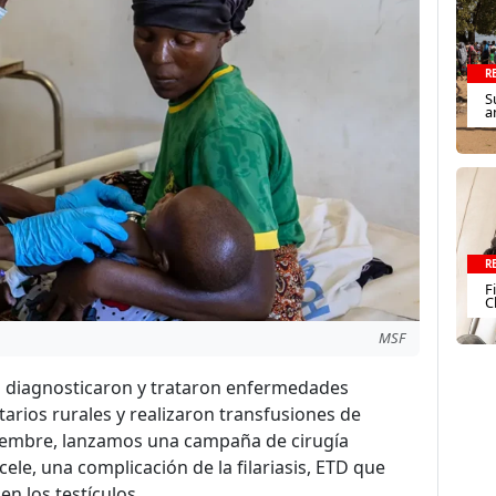
R
S
a
R
F
C
MSF
s diagnosticaron y trataron enfermedades
tarios rurales y realizaron transfusiones de
viembre, lanzamos una campaña de cirugía
ele, una complicación de la filariasis, ETD que
n los testículos.