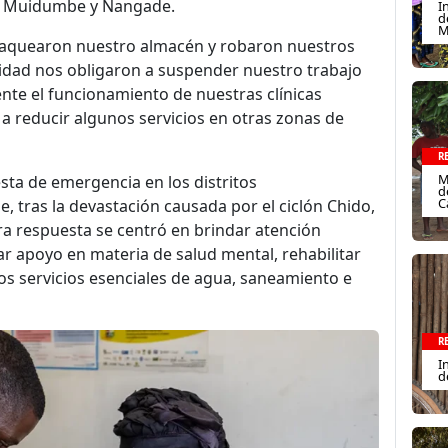
, Muidumbe y Nangade.
I
d
M
aquearon nuestro almacén y robaron nuestros
ridad nos obligaron a suspender nuestro trabajo
te el funcionamiento de nuestras clínicas
y a reducir algunos servicios en otras zonas de
R
M
ta de emergencia en los distritos
d
C
, tras la devastación causada por el ciclón Chido,
a respuesta se centró en brindar atención
r apoyo en materia de salud mental, rehabilitar
los servicios esenciales de agua, saneamiento e
R
I
d