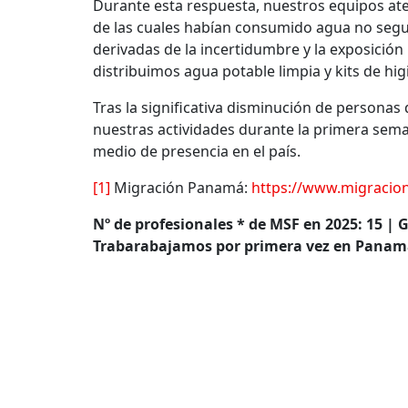
Durante esta respuesta, nuestros equipos at
de las cuales habían consumido agua no segu
derivadas de la incertidumbre y la exposició
distribuimos agua potable limpia y kits de hi
Tras la significativa disminución de person
nuestras actividades durante la primera sem
medio de presencia en el país.
[1]
Migración Panamá:
https://www.migracion
Nº de profesionales * de MSF en 2025: 15 | 
Trabarabajamos por primera vez en Panam
*La cifra de personal equivale al total de puestos 
time equivalent). Por ejemplo, dos personas a me
Este artículo ofrece una visión general de nu
diciembre de 2025. Se trata de un resumen q