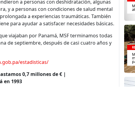
endieron a personas con deshidratación, algunas
M
ra, y a personas con condiciones de salud mental
a
n prolongada a experiencias traumáticas. También
giene para ayudar a satisfacer necesidades básicas.
as que viajaban por Panamá, MSF terminamos todas
ana de septiembre, después de casi cuatro años y
R
M
m
.gob.pa/estadisticas/
p
Gastamos 0,7 millones de € |
á en 1993
a tiempo completo o FTE (del inglés full-
dia jornada equivalen a un FTE.
R
P
estro trabajo en este país entre enero y
i
ue no puede considerarse exhaustivo.