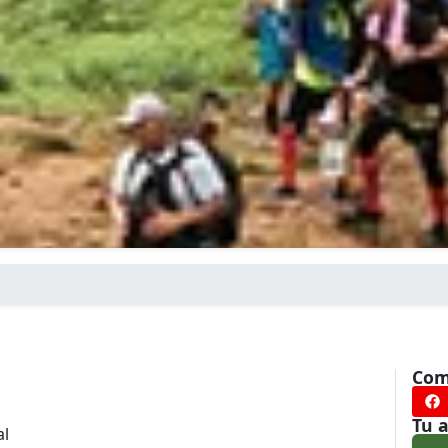
Com
Tu 
al