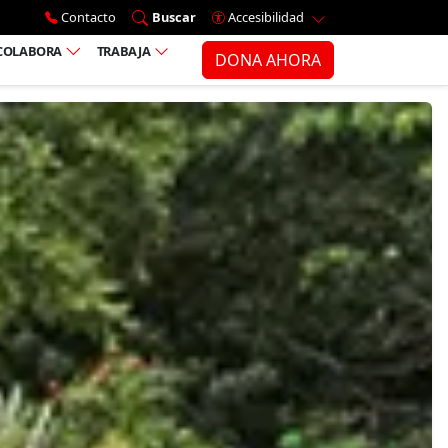
Ir al menú principal
Contacto
Buscar
Accesibilidad
COLABORA
TRABAJA
DONA AHORA