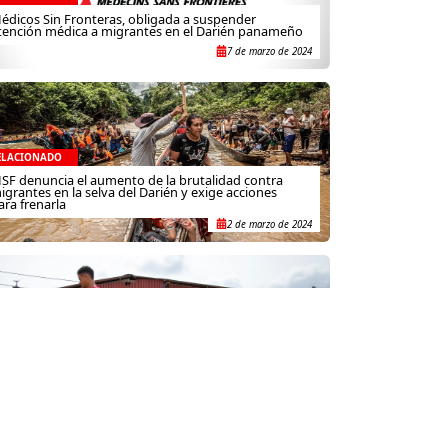
édicos Sin Fronteras, obligada a suspender
tención médica a migrantes en el Darién panameño
7 de marzo de 2024
ELACIONADO
SF denuncia el aumento de la brutalidad contra
igrantes en la selva del Darién y exige acciones
ara frenarla
2 de marzo de 2024
ELACIONADO
ese a múltiples alertas de MSF, no se detiene la
ndignante violencia sexual en el Darién
14 de febrero de 2024