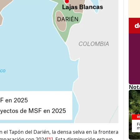
Not
R
F
m
 el Tapón del Darién, la densa selva en la frontera
omparación con 2024
[1]
. Esta disminución estuvo