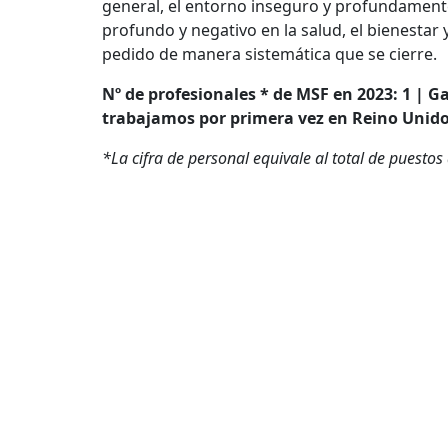
general, el entorno inseguro y profundament
profundo y negativo en la salud, el bienestar 
pedido de manera sistemática que se cierre.
Nº de profesionales * de MSF en 2023: 1 | G
trabajamos por primera vez en Reino Unido
*La cifra de personal equivale al total de puestos 
time equivalent). Por ejemplo, dos personas a me
Este artículo ofrece una visión general de nu
diciembre de 2024. Se trata de un resumen q
Mapa 
Conóce
Quienes
Nuestra 