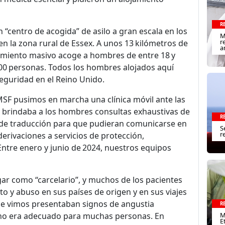
R
n “centro de acogida” de asilo a gran escala en los
M
r
en la zona rural de Essex. A unos 13 kilómetros de
a
namiento masivo acoge a hombres de entre 18 y
00 personas. Todos los hombres alojados aquí
eguridad en el Reino Unido.
F pusimos en marcha una clínica móvil ante las
ca brindaba a los hombres consultas exhaustivas de
R
s de traducción para que pudieran comunicarse en
S
r
derivaciones a servicios de protección,
ntre enero y junio de 2024, nuestros equipos
ugar como “carcelario”, y muchos de los pacientes
to y abuso en sus países de origen y en sus viajes
que vimos presentaban signos de angustia
R
M
d no era adecuado para muchas personas. En
E