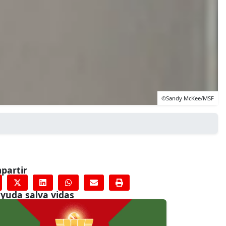
©Sandy McKee/MSF
partir
ayuda salva vidas