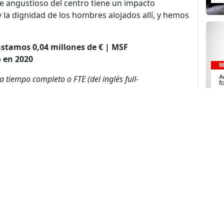
e angustioso del centro tiene un impacto
y la dignidad de los hombres alojados allí, y hemos
astamos 0,04 millones de € | MSF
 en 2020
R
A
a tiempo completo o FTE (del inglés full-
f
dia jornada equivalen a un FTE.
estro trabajo en este país entre enero y
ue no puede considerarse exhaustivo.
de sitio
nos
Nuestro Trabajo
Colabora
Trabaja
 somos
Paises donde
Dona ahora
Trabaja con 
trabajamos
historia
Atención a socios y
En nuestra of