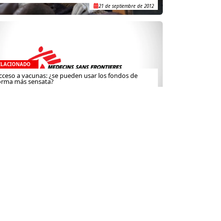
21 de septiembre de 2012
ELACIONADO
cceso a vacunas: ¿se pueden usar los fondos de
orma más sensata?
16 de junio de 2011
Contacto
(+52) 55-52-56-41-39
recepcion@mexico.msf.org
MSF
Fernando Montes de Oca 56, Col.
icina