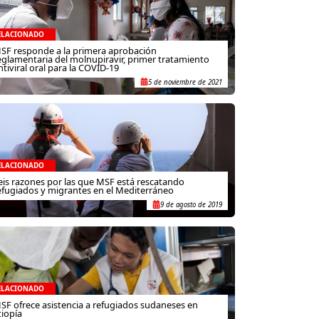
ELACIONADO
SF responde a la primera aprobación
eglamentaria del molnupiravir, primer tratamiento
ntiviral oral para la COVID-19
5 de noviembre de 2021
ELACIONADO
eis razones por las que MSF está rescatando
efugiados y migrantes en el Mediterráneo
9 de agosto de 2019
ELACIONADO
SF ofrece asistencia a refugiados sudaneses en
tiopía