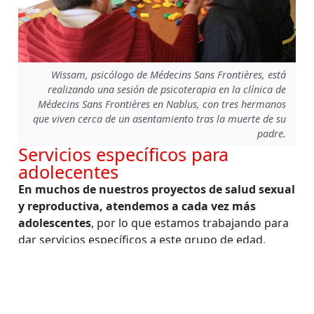
Wissam, psicólogo de Médecins Sans Frontières, está
realizando una sesión de psicoterapia en la clínica de
Médecins Sans Frontières en Nablus, con tres hermanos
que viven cerca de un asentamiento tras la muerte de su
padre.
Servicios específicos para
adolecentes
En muchos de nuestros proyectos de salud sexual
y reproductiva, atendemos a cada vez más
adolescentes
, por lo que estamos trabajando para
dar servicios específicos a este grupo de edad,
incluyendo planificación familiar y atención a la
violencia sexual. Asimismo, estamos adaptando
nuestras intervenciones en salud mental y VIH para
dar un servicio más adecuado a esta franja de edad.