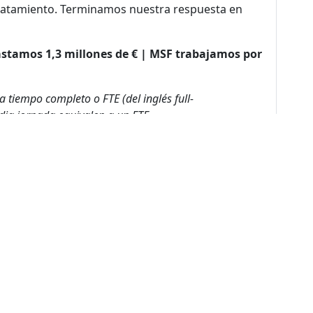
tratamiento. Terminamos nuestra respuesta en
Gastamos 1,3 millones de € | MSF trabajamos por
a tiempo completo o FTE (del inglés full-
dia jornada equivalen a un FTE.
estro trabajo en este país entre enero y
ue no puede considerarse exhaustivo.
de sitio
nos
Nuestro Trabajo
Colabora
Trabaja
 somos
Paises donde
Dona ahora
Trabaja con 
trabajamos
historia
Atención a socios y
En nuestra of
Contextos de acción
donantes