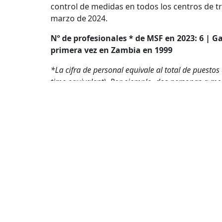
control de medidas en todos los centros de 
marzo de 2024.
Nº de profesionales * de MSF en 2023: 6 | 
primera vez en Zambia en 1999
*La cifra de personal equivale al total de puestos 
time equivalent). Por ejemplo, dos personas a me
Este artículo ofrece una visión general de nu
diciembre de 2024. Se trata de un resumen q
Mapa 
Conóce
Quienes
Nuestra 