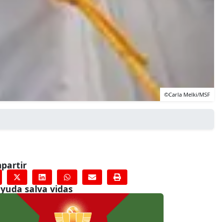
©Carla Melki/MSF
partir
ayuda salva vidas