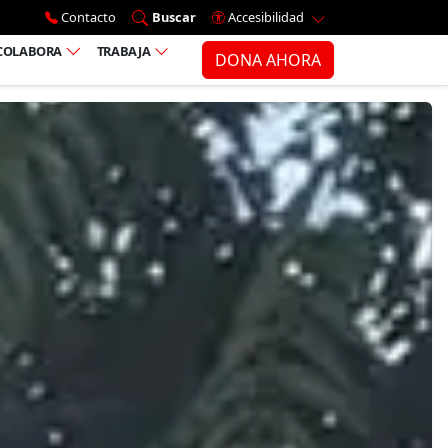
Ir al menú principal
Contacto
Buscar
Accesibilidad
COLABORA
TRABAJA
DONA AHORA