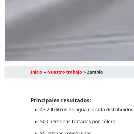
Inicio
»
Nuestro trabajo
»
Zambia
Principales resultados:
43.200 litros de agua clorada distribuido
500 personas tratadas por cólera
80 letrinas construidas