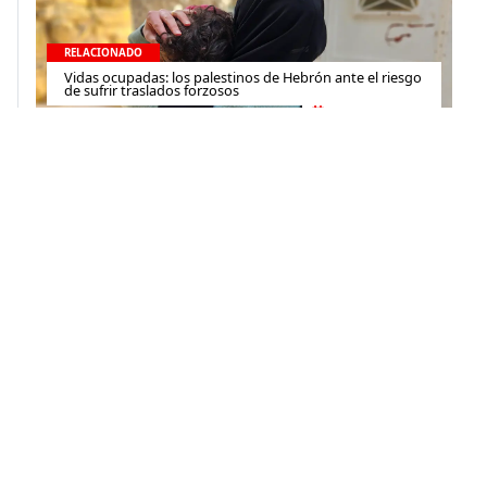
RELACIONADO
Vidas ocupadas: los palestinos de Hebrón ante el riesgo
de sufrir traslados forzosos
6 de agosto de 2024
Contacto
(+52) 55-52-56-41-39
recepcion@mexico.msf.org
Fernando Montes de Oca 56, Col. Condesa, Ciudad de
México
Si tu consulta es sobre donaciones o eres donante
800-267-36-39
(+52) 55-79-00-79-67
atencionadonantes@mexico.msf.org