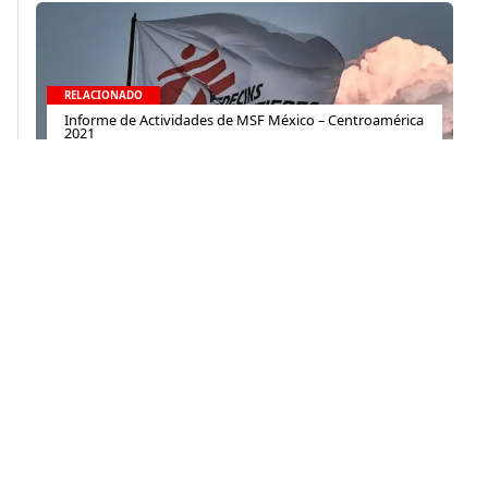
RELACIONADO
Informe de Actividades de MSF México – Centroamérica
2021
11 de octubre de 2022
Contacto
(+52) 55-52-56-41-39
recepcion@mexico.msf.org
Fernando Montes de Oca 56, Col. Condesa, Ciudad de
México
Si tu consulta es sobre donaciones o eres donante
800-267-36-39
(+52) 55-79-00-79-67