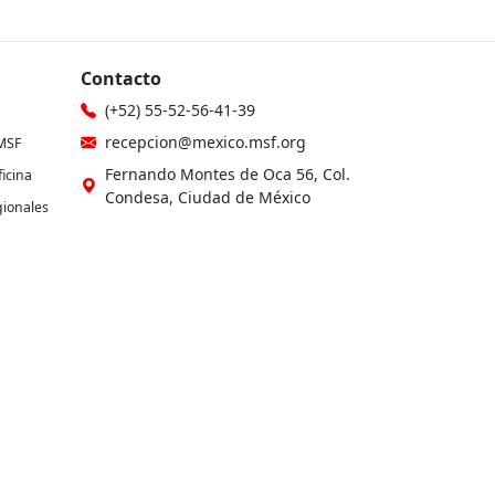
Contacto
(+52) 55-52-56-41-39
recepcion@mexico.msf.org
MSF
Fernando Montes de Oca 56, Col.
icina
Condesa, Ciudad de México
gionales
Si tu consulta es sobre donaciones o
eres donante
les
800-267-36-39
(+52) 55-79-00-79-67
atencionadonantes@mexico.msf.org
Otros sitios de MSF
con la Ley del Impuesto sobre la Renta, y está
26.