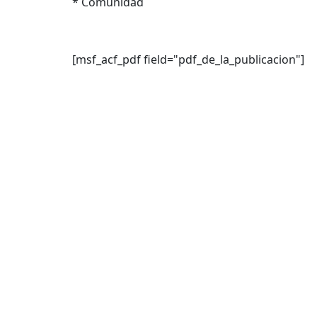
* Comunidad
[msf_acf_pdf field="pdf_de_la_publicacion"]