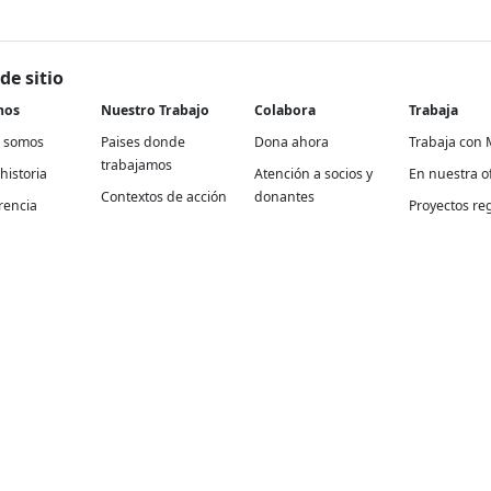
de sitio
nos
Nuestro Trabajo
Colabora
Trabaja
 somos
Paises donde
Dona ahora
Trabaja con 
trabajamos
historia
Atención a socios y
En nuestra of
Contextos de acción
donantes
rencia
Proyectos re
Cómo trabajamos
Empresas y aliados
Proyectos
Temas médicos
Otras formas de
internaciona
colaborar
con autorización para recibir donativos deducibles de conformidad 
iliada al Centro Mexicano para la Filantropía (CEMEFI) en México. 20