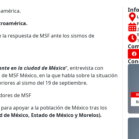
Inf
oamérica.
L
troamérica.
F
T
 la respuesta de MSF ante los sismos de
Com
Con
ante en la ciudad de México
“, entrevista con
de MSF México, en la que habla sobre la situación
riores al sismo del 19 de septiembre.
adores de MSF
R
R
para apoyar a la población de México tras los
 de México, Estado de México y Morelos).