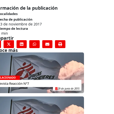
ormación de la publicación
ocalidades
echa de publicación
23 de noviembre de 2017
iempo de lectura
1 min
partir
oce más
ELACIONADO
evista Reacción N°7
29 de junio de 2015