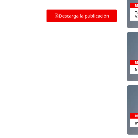
R
T
Descarga la publicación
V
R
I
R
I