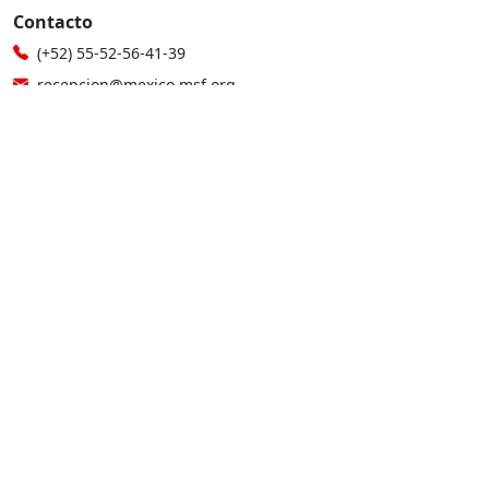
Contacto
(+52) 55-52-56-41-39
recepcion@mexico.msf.org
Fernando Montes de Oca 56, Col. Condesa, Ciudad de
México
Si tu consulta es sobre donaciones o eres donante
800-267-36-39
(+52) 55-79-00-79-67
atencionadonantes@mexico.msf.org
Otros sitios de MSF
Médicos Sin Fronteras en México, A.C. cuenta con autorización
para recibir donativos deducibles de conformidad con la Ley
del Impuesto sobre la Renta, y está afiliada al Centro Mexicano