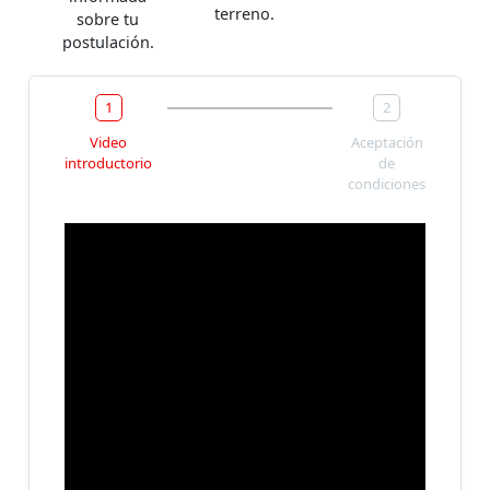
terreno.
sobre tu
postulación.
1
2
Video
Aceptación
introductorio
de
condiciones