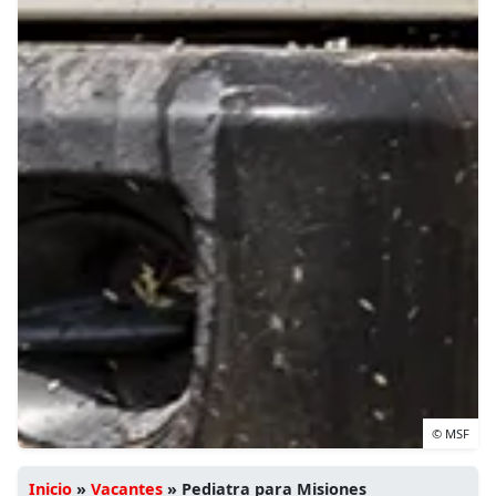
© MSF
Inicio
»
Vacantes
»
Pediatra para Misiones