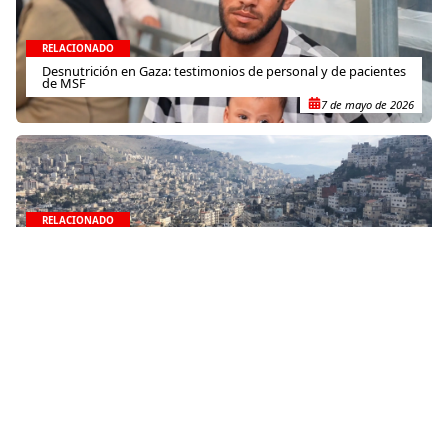
RELACIONADO
Desnutrición en Gaza: testimonios de personal y de pacientes
de MSF
7 de mayo de 2026
RELACIONADO
Acuérdate de los rohingyas, porque la enfermedad no los ha
olvidado
25 de agosto de 2023
RELACIONADO
Sudán del Sur: llevando atención médica a zonas remotas