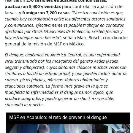
realizaron
270 sesiones educativas comunitarias
,
abatizaron 5,400 viviendas
para controlar la aparición de
larvas, y
fumigaron 7,200 casas
.
“Nuestra conclusión es que,
cuando hay coordinación entre los diferentes actores sanitarios
y comunitarios, efectivamente es posible trabajar en contextos
afectados por Otras Situaciones de Violencia; existen formas y
hay estrategias para hacerlo”
, señala Marc Bosch, coordinador
general de la misión de MSF en México.
El dengue, endémico en América Central, es una enfermedad
viral transmitida por los mosquitos del género Aedes (Aedes
aegypti y albopictus), cuyos síntomas clásicos muchas veces son
similares a los de un estado gripal, y que pueden incluir dolor de
cabeza, picos febriles, náuseas, dolores abdominales y
erupciones cutáneas. La forma más grave en la que se
manifiesta la enfermedad es el dengue hemorrágico, que
produce sangrados y puede generar un shock irreversible,
causando la muerte.
MSF en Acapulco: el reto de prevenir el dengue