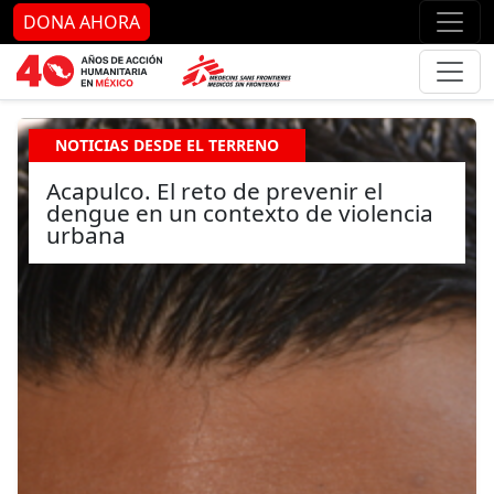
Ir al contenido principal
Ir al pie de página
Ir 
DONA AHORA
NOTICIAS DESDE EL TERRENO
Acapulco. El reto de prevenir el
dengue en un contexto de violencia
urbana