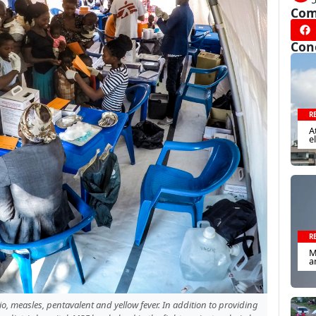
Com
Con
R
A
e
R
M
a
, measles, pentavalent and yellow fever. In addition to providing