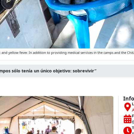
nd yellow fever. In addition to providing medical services in the camps and the Chita
mpos sólo tenía un único objetivo: sobrevivir”
Inf
L
F
T