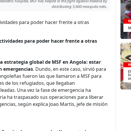
ediatric hospital, MSF has helped in the fight against malaria by
distributing 5,600 mosquito nets.
ividades para poder hacer frente a otras
R
M
tividades para poder hacer frente a otras
a estrategia global de MSF en Angola: estar
R
en emergencias
. Dundo, en este caso, sirvió para
E
h
 angoleñas fueron las que llamaron a MSF para
i
es de los refugiados, que llegaban
oleadas. Una vez la fase de emergencia ha
ria ha traspasado sus operaciones para liberar
encias, según explica Joao Martis, jefe de misión