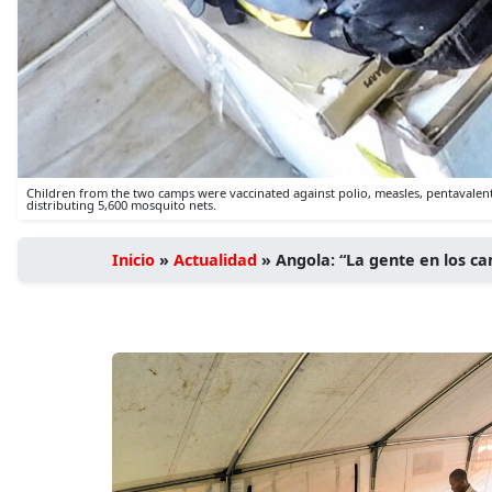
Children from the two camps were vaccinated against polio, measles, pentavalent a
distributing 5,600 mosquito nets.
Inicio
»
Actualidad
»
Angola: “La gente en los ca