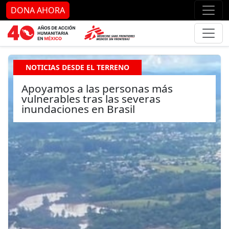
Ir al contenido principal
Ir al pie de página
Ir 
DONA AHORA
NOTICIAS DESDE EL TERRENO
Apoyamos a las personas más
vulnerables tras las severas
inundaciones en Brasil