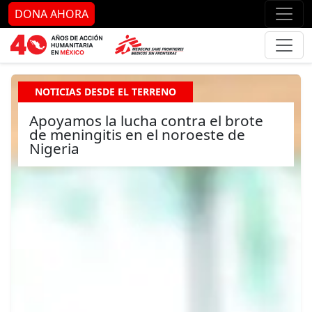
Ir al contenido principal
Ir al pie de página
Ir 
DONA AHORA
NOTICIAS DESDE EL TERRENO
Apoyamos la lucha contra el brote
de meningitis en el noroeste de
Nigeria