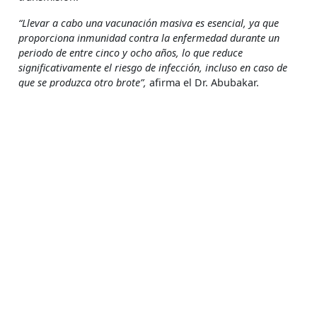
“Llevar a cabo una vacunación masiva es esencial, ya que
proporciona inmunidad contra la enfermedad durante un
periodo de entre cinco y ocho años, lo que reduce
significativamente el riesgo de infección, incluso en caso de
que se produzca otro brote”,
afirma el Dr. Abubakar.
En el estado de Kebbi, los equipos de MSF se asociaron
con UNICEF y la OMS para ayudar al Ministerio de Salud
del estado a poner en marcha una campaña de
vacunación. En sólo una semana vacunamos a cerca de
medio millón de personas, dos tercios de ellas menores
de 15 años.
Aunque todavía se están recopilando las cifras oficiales,
el Centro Nigeriano de Control de Enfermedades (NCDC)
registró más de 4,000 casos de meningitis en todo el
país entre principios de febrero y principios de mayo. El
70% de esos casos fueron tratados en centros apoyados
por MSF en los estados de Kebbi y Sokoto.
Hoy, gracias en gran parte a la rápida y eficaz respuesta