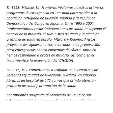
En 1993, Médicos Sin Fronteras iniciamos nuestros primeros
programas de emergencia en Tanzania para ayudar a la
población refugiada de Burundi, Ruanda y la República
Democrática del Congo en Kigoma. Entre 1995 y 2001,
implementamos varias intervenciones de salud. Incluyendo el
control de la malaria, el suministro de agua y la atención
primaria de salud en Kasulu, Mtwara y Kigoma. A estos
proyectos les siguieron otros, centrados en la preparación
para emergencias contra epidemias de cólera. También
hemos respondido a brotes de malaria, así como en el
tratamiento y la prevención del VIH/SIDA.
En 2015, MSF comenzamos a trabajar en los entornos de
personas refugiadas de Nyarugusu y Nduta, en Kibondo.
Abrimos un hospital de 175 camas que brinda atención
primaria de salud y promoción de la salud.
Continuamos apoyando al Ministerio de Salud en sus
esfuerzos en 2023, por responder a los brotes de cólera y
fiebre de Marburgo, así como a otras emergencias sanitarias,
incluyendo la respuesta a la malaria y la vacunación masiva.