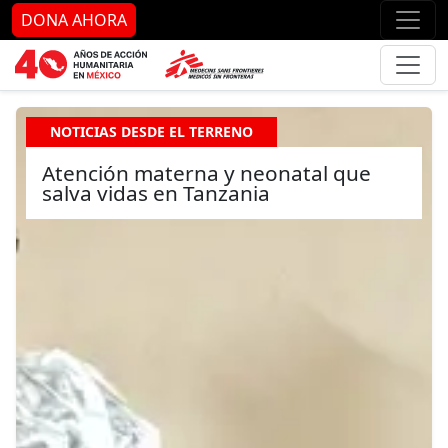
Ir al contenido principal
Ir al pie de página
Ir 
DONA AHORA
NOTICIAS DESDE EL TERRENO
Atención materna y neonatal que
salva vidas en Tanzania