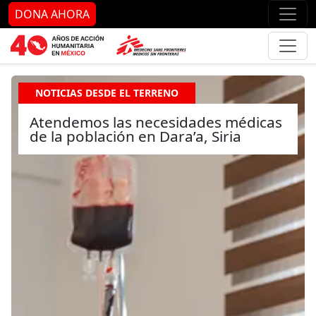
Ir al contenido principal
Ir al pie de página
Ir 
DONA AHORA
NOTICIAS DESDE EL TERRENO
Atendemos las necesidades médicas
de la población en Dara’a, Siria