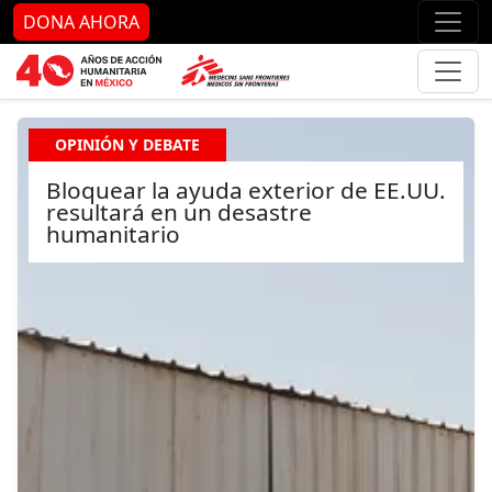
Ir al contenido principal
Ir al pie de página
Ir 
DONA AHORA
OPINIÓN Y DEBATE
Bloquear la ayuda exterior de EE.UU.
resultará en un desastre
humanitario