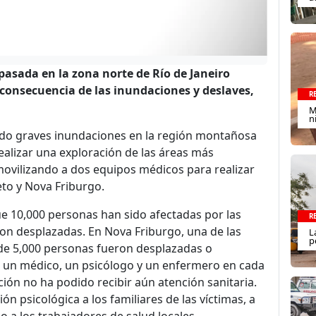
pasada en la zona norte de Río de Janeiro
onsecuencia de las inundaciones y deslaves,
R
M
n
sado graves inundaciones en la región montañosa
realizar una exploración de las áreas más
movilizando a dos equipos médicos para realizar
eto y Nova Friburgo.
ue 10,000 personas han sido afectadas por las
R
on desplazadas. En Nova Friburgo, una de las
L
p
de 5,000 personas fueron desplazadas o
 un médico, un psicólogo y un enfermero en cada
ción no ha podido recibir aún atención sanitaria.
 psicológica a los familiares de las víctimas, a
o a los trabajadores de salud locales.