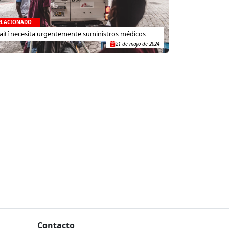
ELACIONADO
aití necesita urgentemente suministros médicos
21 de mayo de 2024
Contacto