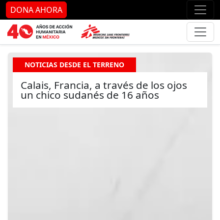
Ir al contenido principal
Ir al pie de página
Ir 
DONA AHORA
NOTICIAS DESDE EL TERRENO
Calais, Francia, a través de los ojos
un chico sudanés de 16 años