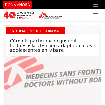
Ir al contenido principal
Ir al pie de página
Ir 
DONA AHORA
NOTICIAS DESDE EL TERRENO
Cómo la participación juvenil
fortalece la atención adaptada a los
adolescentes en Mbare