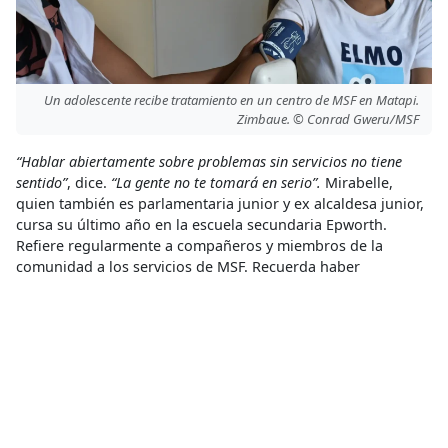
Un adolescente recibe tratamiento en un centro de MSF en Matapi.
Zimbaue. © Conrad Gweru/MSF
“Hablar abiertamente sobre problemas sin servicios no tiene
sentido”
, dice.
“La gente no te tomará en serio”.
Mirabelle,
quien también es parlamentaria junior y ex alcaldesa junior,
cursa su último año en la escuela secundaria Epworth.
Refiere regularmente a compañeros y miembros de la
comunidad a los servicios de MSF. Recuerda haber
expresado su preocupación por Solani, una zona crítica en
Epworth a la que no llegaban los educadores de pares. MSF
respondió desplegando equipos de extensión comunitaria.
“Me siento orgullosa, feliz y honrada de formar parte del
comité”
, afirma. Para fortalecer aún más la participación
comunitaria, MSF implementó buzones de sugerencias y
encuestas de opinión de los pacientes. Los miembros del