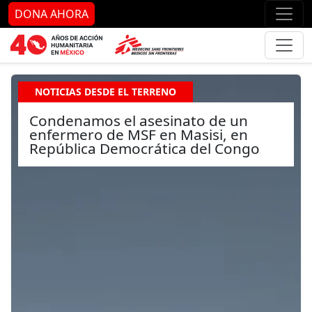
Ir al contenido principal
Ir al pie de página
Ir 
DONA AHORA
NOTICIAS DESDE EL TERRENO
Condenamos el asesinato de un
enfermero de MSF en Masisi, en
República Democrática del Congo