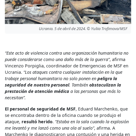
Ucrania. 5 de abril de 2024. © Yuliia Trofimova/MSF
“Este acto de violencia contra una organización humanitaria no
puede considerarse como una daño más de la guerra”
, afirma
Vincenzo Porpiglia, coordinador de Emergencias de MSF en
Ucrania.
“Los ataques contra cualquier instalación en la que
trabaje personal humanitario no solo ponen en
peligro la
seguridad de nuestro personal
. También
obstaculizan la
prestación de atención médica
a las personas que más lo
necesitan”.
El personal de seguridad de MSF
, Eduard Marchenko, que
se encontraba dentro de la oficina cuando se produjo el
ataque,
resultó herido
.
“Estaba en la sala cuando la explosión
me levantó y me lanzó como una ola al suelo”
, afirma. A
Marchenko le diagnosticaron una contusión y una herida en