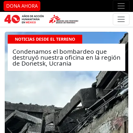
Ir al contenido principal
Ir al pie de página
Ir 
DONA AHORA
NOTICIAS DESDE EL TERRENO
Condenamos el bombardeo que
destruyó nuestra oficina en la región
de Donetsk, Ucrania