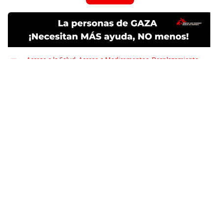
Acceso a la Salud
,
Acceso a Medicamentos
,
Desplazamiento
Forzado
,
Salud Mental
Conflicto armado
,
Guerra
Compartir
Conoce más
RELACIONADO
Mi historia de aborto
28 de septiembre de 2021