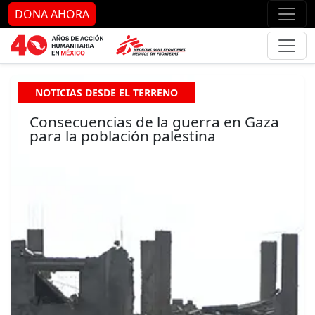
Ir al contenido principal
Ir al pie de página
Ir 
DONA AHORA
NOTICIAS DESDE EL TERRENO
Consecuencias de la guerra en Gaza
para la población palestina