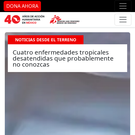
Ir al contenido principal
Ir al pie de página
Ir 
DONA AHORA
NOTICIAS DESDE EL TERRENO
Cuatro enfermedades tropicales
desatendidas que probablemente
no conozcas