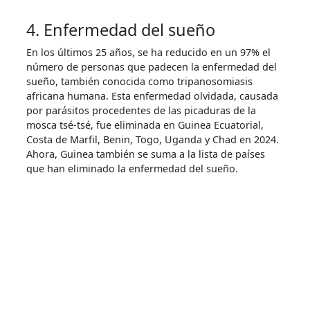
4. Enfermedad del sueño
En los últimos 25 años, se ha reducido en un 97% el
número de personas que padecen la enfermedad del
sueño, también conocida como tripanosomiasis
africana humana. Esta enfermedad olvidada, causada
por parásitos procedentes de las picaduras de la
mosca tsé-tsé, fue eliminada en Guinea Ecuatorial,
Costa de Marfil, Benin, Togo, Uganda y Chad en 2024.
Ahora, Guinea también se suma a la lista de países
que han eliminado la enfermedad del sueño.
Los parásitos que provocan la enfermedad del sueño
atacan el cerebro y la médula espinal,
provocando
que las personas infectadas caigan en coma. Sin
tratamiento, es mortal. Antes de los años 70, el único
tratamiento disponible, derivado del arsénico, mataba
a una de cada 20 personas. Hoy, gracias al trabajo de
nuestra organización asociada, la iniciativa
Medicamentos para Enfermedades Olvidadas, existe