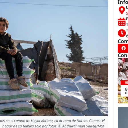
Inf
L
S
F
1
T
Com
Con
R
B
d
nos en el campo de Hayat Karima, en la zona de Harem. Conoce el
hogar de su familia solo por fotos. © Abdulrahman Sadeq/MSF