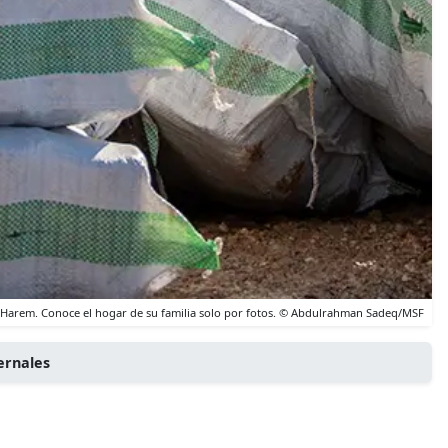
e Harem. Conoce el hogar de su familia solo por fotos. © Abdulrahman Sadeq/MSF
ernales