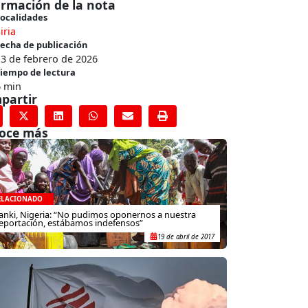
ormación de la nota
ocalidades
iria
echa de publicación
3 de febrero de 2026
iempo de lectura
6 min
partir
oce más
ELACIONADO
anki, Nigeria: “No pudimos oponernos a nuestra
eportación, estábamos indefensos”
19 de abril de 2017