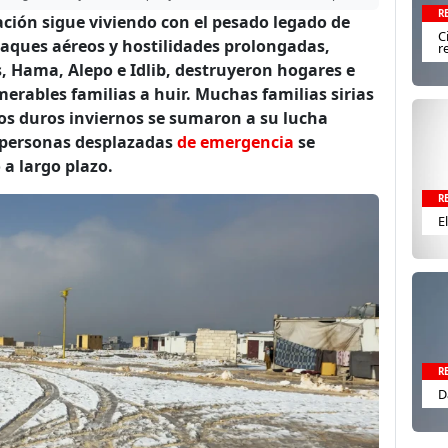
R
blación sigue viviendo con el pesado legado de
C
ataques aéreos y hostilidades prolongadas,
r
, Hama, Alepo e Idlib, destruyeron hogares e
erables familias a huir. Muchas familias sirias
os duros inviernos se sumaron a su lucha
 personas desplazadas
de emergencia
se
 a largo plazo.
R
E
R
D