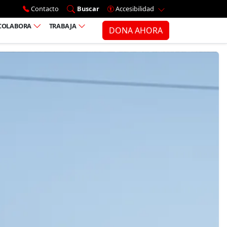
Ir al menú principal
Contacto
Buscar
Accesibilidad
COLABORA
TRABAJA
DONA AHORA