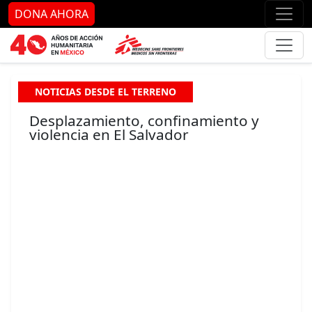
Ir al contenido principal
Ir al pie de página
Ir 
DONA AHORA
NOTICIAS DESDE EL TERRENO
Desplazamiento, confinamiento y
violencia en El Salvador