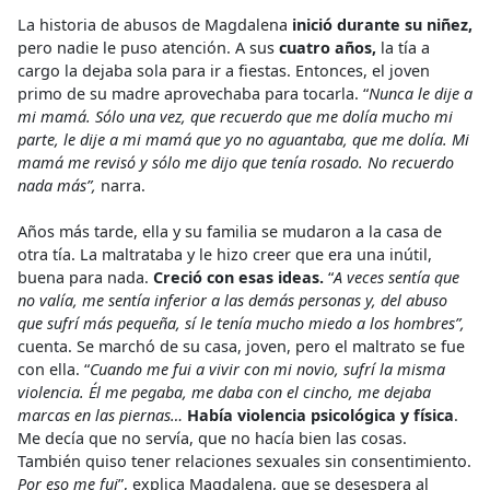
La historia de abusos de Magdalena
inició durante su niñez,
pero nadie le puso atención. A sus
cuatro años,
la tía a
cargo la dejaba sola para ir a fiestas. Entonces, el joven
primo de su madre aprovechaba para tocarla. “
Nunca le dije a
mi mamá. Sólo una vez, que recuerdo que me dolía mucho mi
parte, le dije a mi mamá que yo no aguantaba, que me dolía. Mi
mamá me revisó y sólo me dijo que tenía rosado. No recuerdo
nada más”,
narra.
Años más tarde, ella y su familia se mudaron a la casa de
otra tía. La maltrataba y le hizo creer que era una inútil,
buena para nada.
Creció con esas ideas.
“
A veces sentía que
no valía, me sentía inferior a las demás personas y, del abuso
que sufrí más pequeña, sí le tenía mucho miedo a los hombres”,
cuenta. Se marchó de su casa, joven, pero el maltrato se fue
con ella. “
Cuando me fui a vivir con mi novio, sufrí la misma
violencia. Él me pegaba, me daba con el cincho, me dejaba
marcas en las piernas…
Había violencia psicológica y física
.
Me decía que no servía, que no hacía bien las cosas.
También quiso tener relaciones sexuales sin consentimiento.
Por eso me fui
”, explica Magdalena, que se desespera al