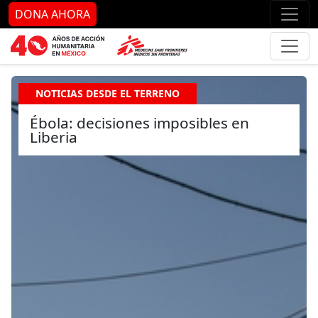
Ir al contenido principal
Ir al pie de página
Ir 
DONA AHORA
NOTICIAS DESDE EL TERRENO
Ébola: decisiones imposibles en
Liberia