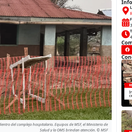
Inf
L
F
3
T
Com
Con
R
I
c
dentro del complejo hospitalario. Equipos de MSF, el Ministerio de
Salud y la OMS brindan atención. © MSF