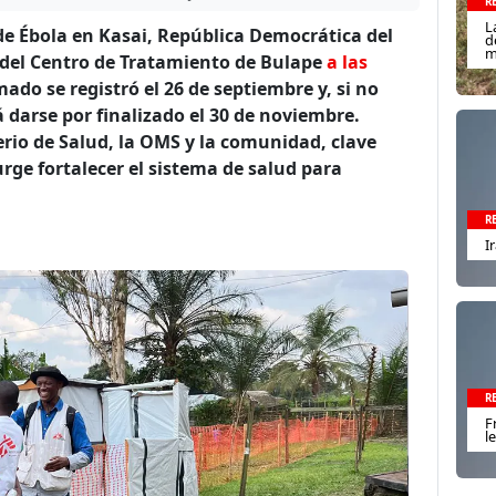
R
L
de Ébola en Kasai, República Democrática del
d
m
 del Centro de Tratamiento de Bulape
a las
ado se registró el 26 de septiembre y, si no
 darse por finalizado el 30 de noviembre.
rio de Salud, la OMS y la comunidad, clave
rge fortalecer el sistema de salud para
R
I
R
F
l