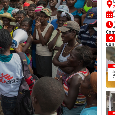
L
F
T
Com
Con
R
S
l
p
R