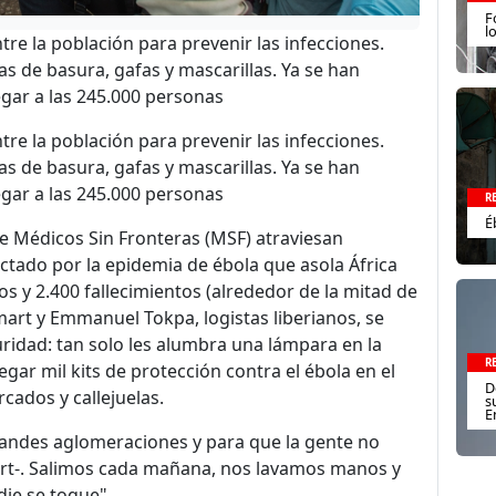
F
l
tre la población para prevenir las infecciones.
as de basura, gafas y mascarillas. Ya se han
legar a las 245.000 personas
tre la población para prevenir las infecciones.
as de basura, gafas y mascarillas. Ya se han
legar a las 245.000 personas
R
É
e Médicos Sin Fronteras (MSF) atraviesan
fectado por la epidemia de ébola que asola África
os y 2.400 fallecimientos (alrededor de la mitad de
Smart y Emmanuel Tokpa, logistas liberianos, se
ridad: tan solo les alumbra una lámpara en la
R
egar mil kits de protección contra el ébola en el
D
cados y callejuelas.
s
E
andes aglomeraciones y para que la gente no
mart-. Salimos cada mañana, nos lavamos manos y
ie se toque".