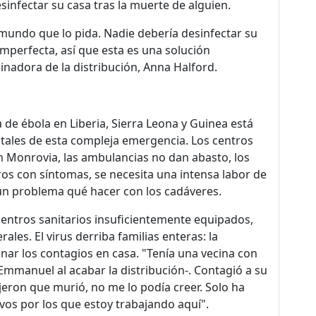
infectar su casa tras la muerte de alguien.
mundo que lo pida. Nadie debería desinfectar su
imperfecta, así que esta es una solución
inadora de la distribución, Anna Halford.
a de ébola en Liberia, Sierra Leona y Guinea está
itales de esta compleja emergencia. Los centros
n Monrovia, las ambulancias no dan abasto, los
ros con síntomas, se necesita una intensa labor de
un problema qué hacer con los cadáveres.
centros sanitarios insuficientemente equipados,
ales. El virus derriba familias enteras: la
nar los contagios en casa. "Tenía una vecina con
 Emmanuel al acabar la distribución-. Contagió a su
jeron que murió, no me lo podía creer. Solo ha
ivos por los que estoy trabajando aquí".