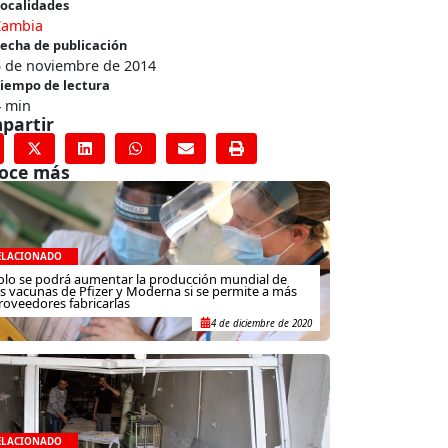
ocalidades
Zambia
echa de publicación
5 de noviembre de 2014
iempo de lectura
4 min
partir
oce más
ELACIONADO
olo se podrá aumentar la producción mundial de
as vacunas de Pfizer y Moderna si se permite a más
roveedores fabricarlas
4 de diciembre de 2020
ELACIONADO