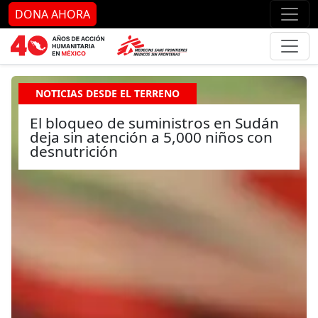
Ir al contenido principal
Ir al pie de página
Ir 
DONA AHORA
NOTICIAS DESDE EL TERRENO
El bloqueo de suministros en Sudán
deja sin atención a 5,000 niños con
desnutrición