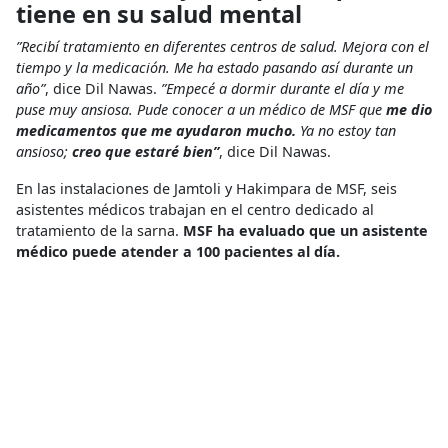
tiene en su salud mental
”Recibí tratamiento en diferentes centros de salud. Mejora con el
tiempo y la medicación. Me ha estado pasando así durante un
año”
, dice Dil Nawas.
”Empecé a dormir durante el día y me
puse muy ansiosa. Pude conocer a un médico de MSF que
me dio
medicamentos que me ayudaron mucho.
Ya no estoy tan
ansioso;
creo que estaré bien”
, dice Dil Nawas.
En las instalaciones de Jamtoli y Hakimpara de MSF, seis
asistentes médicos trabajan en el centro dedicado al
tratamiento de la sarna.
MSF ha evaluado que un asistente
médico puede atender a 100 pacientes al día.
Los miembros del equipo médico de MSF que están
directamente en contacto con los pacientes son testigos de
sus sufrimientos y penas.
“No podemos brindar tratamiento
a todos nuestros pacientes”,
dice Hafiza Akhter, asistente
médico de MSF en nuestro centro de Jamtoli que trabaja con
el equipo de tratamiento de la sarna.
“Les derivamos a sus instalaciones cercanas.
Si pudiéramos