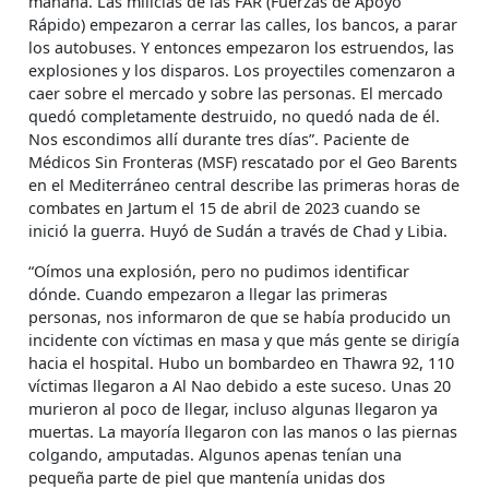
mañana. Las milicias de las FAR (Fuerzas de Apoyo
Rápido) empezaron a cerrar las calles, los bancos, a parar
los autobuses. Y entonces empezaron los estruendos, las
explosiones y los disparos. Los proyectiles comenzaron a
caer sobre el mercado y sobre las personas. El mercado
quedó completamente destruido, no quedó nada de él.
Nos escondimos allí durante tres días”. Paciente de
Médicos Sin Fronteras (MSF) rescatado por el Geo Barents
en el Mediterráneo central describe las primeras horas de
combates en Jartum el 15 de abril de 2023 cuando se
inició la guerra. Huyó de Sudán a través de Chad y Libia.
“Oímos una explosión, pero no pudimos identificar
dónde. Cuando empezaron a llegar las primeras
personas, nos informaron de que se había producido un
incidente con víctimas en masa y que más gente se dirigía
hacia el hospital. Hubo un bombardeo en Thawra 92, 110
víctimas llegaron a Al Nao debido a este suceso. Unas 20
murieron al poco de llegar, incluso algunas llegaron ya
muertas. La mayoría llegaron con las manos o las piernas
colgando, amputadas. Algunos apenas tenían una
pequeña parte de piel que mantenía unidas dos