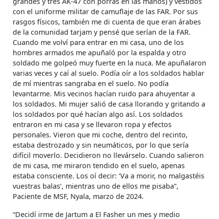
grandes y tres AK-47 con porras en las manos) y vestidos
con el uniforme militar de camuflaje de las FAR. Por sus
rasgos físicos, también me di cuenta de que eran árabes
de la comunidad tarjam y pensé que serían de la FAR.
Cuando me volví para entrar en mi casa, uno de los
hombres armados me apuñaló por la espalda y otro
soldado me golpeó muy fuerte en la nuca. Me apuñalaron
varias veces y caí al suelo. Podía oír a los soldados hablar
de mí mientras sangraba en el suelo. No podía
levantarme. Mis vecinos hacían ruido para ahuyentar a
los soldados. Mi mujer salió de casa llorando y gritando a
los soldados por qué hacían algo así. Los soldados
entraron en mi casa y se llevaron ropa y efectos
personales. Vieron que mi coche, dentro del recinto,
estaba destrozado y sin neumáticos, por lo que sería
difícil moverlo. Decidieron no llevárselo. Cuando salieron
de mi casa, me miraron tendido en el suelo, apenas
estaba consciente. Los oí decir: ‘Va a morir, no malgastéis
vuestras balas’, mientras uno de ellos me pisaba”,
Paciente de MSF, Nyala, marzo de 2024.
“Decidí irme de Jartum a El Fasher un mes y medio