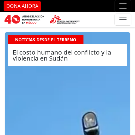
Ir al contenido principal
Ir al pie de página
Ir 
DONA AHORA
NOTICIAS DESDE EL TERRENO
El costo humano del conflicto y la
violencia en Sudán