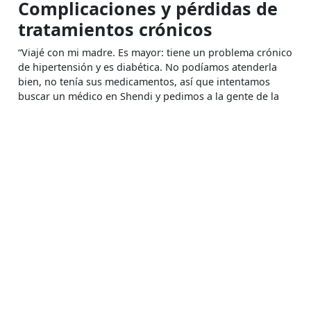
Complicaciones y pérdidas de
tratamientos crónicos
“Viajé con mi madre. Es mayor: tiene un problema crónico
de hipertensión y es diabética. No podíamos atenderla
bien, no tenía sus medicamentos, así que intentamos
buscar un médico en Shendi y pedimos a la gente de la
comunidad los medicamentos que necesitábamos. Pero
era muy difícil, no siempre conseguíamos la cantidad
suficiente y a menudo mi madre se quedaba sin fármacos
durante mucho tiempo. Ahora está en coma, no
responde”. Paciente de MSF, Kassala, marzo de 2024.
“Sólo tres días después de que empezara la guerra,
estaba en un hospital de Bahri dando a luz a mi bebé,
que murió pocas horas después. Estaba psicológicamente
destrozada y físicamente cansada por las complicaciones
de la cesárea. Sin embargo, mi marido y yo decidimos
huir de Bahri a Al Managhil, porque el riesgo de morir era
demasiado alto. Teníamos que buscar un lugar más
seguro. No llevábamos nada con nosotros, lo dejamos