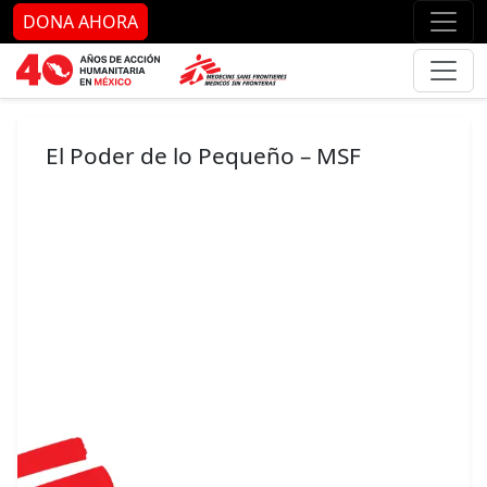
Ir al contenido principal
Ir al pie de página
Ir 
DONA AHORA
El Poder de lo Pequeño – MSF