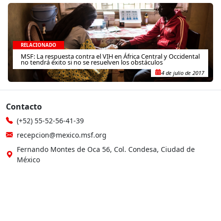
RELACIONADO
MSF: La respuesta contra el VIH en África Central y Occidental
no tendrá éxito si no se resuelven los obstáculos
4 de julio de 2017
Contacto
(+52) 55-52-56-41-39
recepcion@mexico.msf.org
Fernando Montes de Oca 56, Col. Condesa, Ciudad de
México
Si tu consulta es sobre donaciones o eres donante
800-267-36-39
(+52) 55-79-00-79-67
atencionadonantes@mexico.msf.org