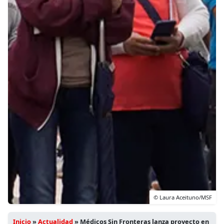
© Laura Aceituno/MSF
Inicio
»
Actualidad
»
Médicos Sin Fronteras lanza proyecto en