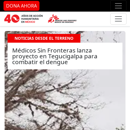
Ir al contenido principal
Ir al pie de página
Ir 
DONA AHORA
NOTICIAS DESDE EL TERRENO
Médicos Sin Fronteras lanza
proyecto en Tegucigalpa para
combatir el dengue