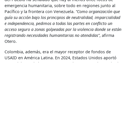
emergencia humanitaria, sobre todo en regiones junto al
Pacífico y la frontera con Venezuela.
“Como organización que
guía su acción bajo los principios de neutralidad, imparcialidad
e independencia, pedimos a todas las partes en conflicto un
acceso seguro a zonas golpeadas por la violencia donde se están
registrando necesidades humanitarias no atendidas”
, afirma
Otero.
Colombia, además, era el mayor receptor de fondos de
USAID en América Latina. En 2024, Estados Unidos aportó
cerca del 68% de los recursos para la respuesta humanitaria
gestionada por cooperantes en el país, pero en 2025
decenas de organizaciones y agencias de Naciones Unidas
ya se han visto impactadas por recortes. Solo a nivel de
salud más de 183,000 personas perdieron acceso a
asistencia y 683,000 están en riesgo de verse afectadas
según el equipo de
organizaciones humanitarias de salud
.
“Frente al aumento de las necesidades por la agudización del
conflicto, urgimos a las entidades estatales y otras
organizaciones humanitarias a llegar a comunidades donde el