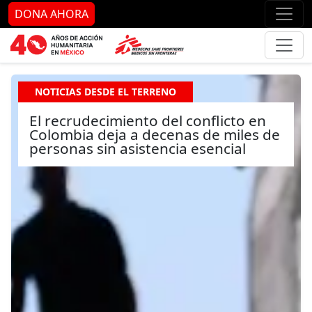
Ir al contenido principal
Ir al pie de página
Ir 
DONA AHORA
NOTICIAS DESDE EL TERRENO
El recrudecimiento del conflicto en
Colombia deja a decenas de miles de
personas sin asistencia esencial