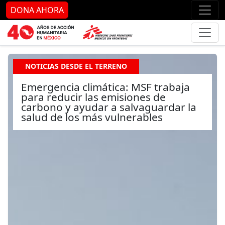
Ir al contenido principal
Ir al pie de página
Ir 
DONA AHORA
NOTICIAS DESDE EL TERRENO
Emergencia climática: MSF trabaja
para reducir las emisiones de
carbono y ayudar a salvaguardar la
salud de los más vulnerables