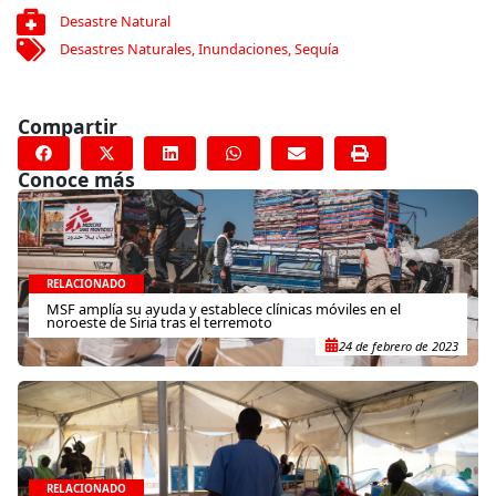
Desastre Natural
Desastres Naturales
,
Inundaciones
,
Sequía
Compartir
Conoce más
RELACIONADO
MSF amplía su ayuda y establece clínicas móviles en el
noroeste de Siria tras el terremoto
24 de febrero de 2023
RELACIONADO