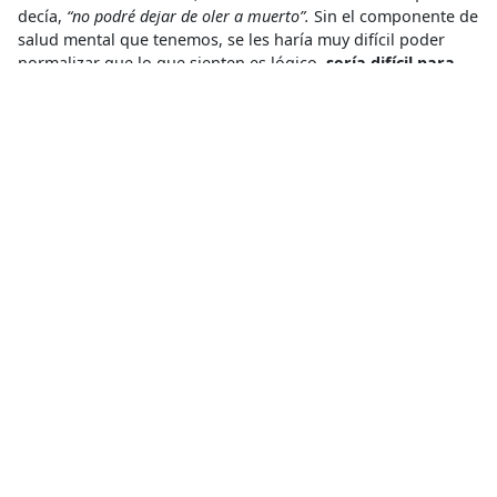
decía,
“no podré dejar de oler a muerto”.
Sin el componente de
salud mental que tenemos, se les haría muy difícil poder
normalizar que lo que sienten es lógico,
sería difícil para
ellos continuar el camino, sobrevivir, y aprender a vivir
con esta experiencia tan dura.
¿De quién te acuerdas más?
Una chica haitiana a la que violaron, Nancy. Venía además
cargando a dos niños que no eran suyos, se los encontró
perdidos en el Darién y decidió no moverse de Bajo Chiquito
esperando a que los niños pudieran reencontrarse a su
familia. Estuvo una semana, teniendo la posibilidad de salir
de allá antes y continuar el camino. Nos trajo a otras
mujeres también violadas y pasaba cada día por el puesto de
salud a ver si podía ayudar en las traducciones del francés al
español.
Un corazón enorme. Buscaba espacios para que
otras personas pudieran dormir o comer.
Es mi heroína.
MSF demanda a los gobiernos de Colombia y Panamá que