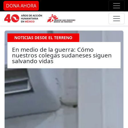
Ir al contenido principal
Ir al pie de página
Ir 
DONA AHORA
NOTICIAS DESDE EL TERRENO
En medio de la guerra: Cómo
nuestros colegas sudaneses siguen
salvando vidas