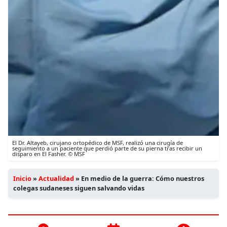
El Dr. Altayeb, cirujano ortopédico de MSF, realizó una cirugía de
seguimiento a un paciente que perdió parte de su pierna tras recibir un
disparo en El Fasher. © MSF
Inicio
»
Actualidad
»
En medio de la guerra: Cómo nuestros
colegas sudaneses siguen salvando vidas