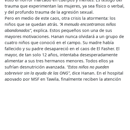
trauma que experimentan las mujeres, ya sea físico o verbal,
y del profundo trauma de la agresión sexual.
Pero en medio de este caos, otra crisis la atormenta: los
niños que se quedan atrás.
“A menudo encontramos niños
abandonados”
, explica. Estos pequeños son una de sus
mayores motivaciones. Hanan nunca olvidará a un grupo de
cuatro niños que conoció en el campo. Su madre había
fallecido y su padre desapareció en el caos de El Fasher. El
mayor, de tan solo 12 años, intentaba desesperadamente
alimentar a sus tres hermanos menores. Todos ellos ya
sufrían desnutrición avanzada.
“Estos niños no pueden
sobrevivir sin la ayuda de las ONG”
, dice Hanan. En el hospital
apoyado por MSF en Tawila, finalmente reciben la atención
que necesitan.
Zoubeida, partera en Darfur Norte
Para Zoubeida, la guerra en Sudán fue una lucha por
sobrevivir. Originaria de Zamzam, se vio obligada a huir
cuando la paz que conocía se hizo añicos. “
Nunca habría
abandonado El Fasher si no hubiera sido necesario”
, dice. La