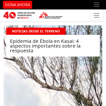
Ir al contenido principal
Ir al pie de página
Ir 
DONA AHORA
NOTICIAS DESDE EL TERRENO
Epidemia de Ébola en Kasai: 4
aspectos importantes sobre la
respuesta