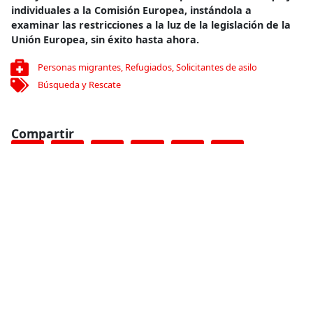
individuales a la Comisión Europea, instándola a
examinar las restricciones a la luz de la legislación de la
Unión Europea, sin éxito hasta ahora.
Personas migrantes
,
Refugiados
,
Solicitantes de asilo
Búsqueda y Rescate
Compartir
Conoce más
RELACIONADO
Sierra Leona: combatiendo la malaria en un país afectado por
el Ébola
10 de diciembre de 2014