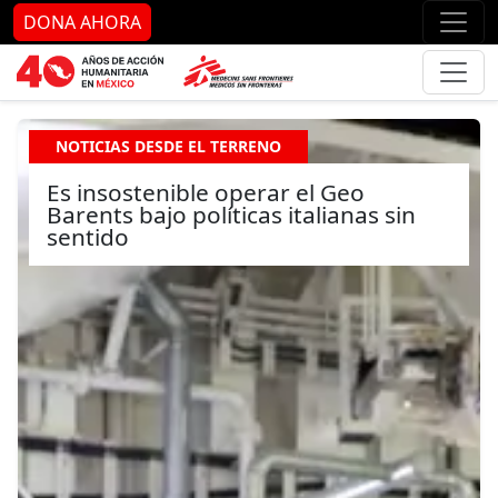
Ir al contenido principal
Ir al pie de página
Ir 
DONA AHORA
NOTICIAS DESDE EL TERRENO
Es insostenible operar el Geo
Barents bajo políticas italianas sin
sentido