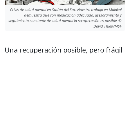
Crisis de salud mental en Sudán del Sur: Nuestro trabajo en Malakal
demuestra que con medicación adecuada, asesoramiento y
seguimiento constante de salud mental la recuperación es posible. ©
David Thiep/MSF
Una recuperación posible, pero frágil
Nuestro trabajo en Malakal demuestra que con medicación
adecuada, asesoramiento y seguimiento constante, junto
con el apoyo familiar y comunitario, la recuperación es
posible. Sin embargo, el progreso sigue siendo frágil sin
seguridad alimentaria, apoyo social y un sistema de salud
funcional.
“La salud mental debe integrarse en la atención primaria en
todo Sudán del Sur, garantizando profesionales capacitados en
todos los niveles de atención. También es necesario asegurar
medicamentos psicotrópicos esenciales, mantener reservas y
establecerlos dentro de las cadenas de suministro existentes”
,