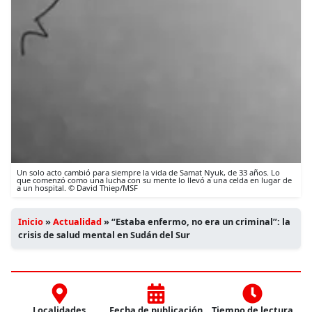
Un solo acto cambió para siempre la vida de Samat Nyuk, de 33 años. Lo
que comenzó como una lucha con su mente lo llevó a una celda en lugar de
a un hospital. © David Thiep/MSF
Inicio
»
Actualidad
»
“Estaba enfermo, no era un criminal”: la
crisis de salud mental en Sudán del Sur
Localidades
Fecha de publicación
Tiempo de lectura