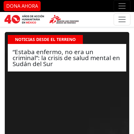
Ir al contenido principal
Ir al pie de página
Ir 
DONA AHORA
NOTICIAS DESDE EL TERRENO
“Estaba enfermo, no era un
criminal”: la crisis de salud mental en
Sudán del Sur