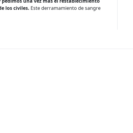
pedimos una vez más el restablecimiento
e los civiles.
Este derramamiento de sangre
de sitio
nos
Nuestro Trabajo
Colabora
Trabaja
 somos
Paises donde
Dona ahora
Trabaja con 
trabajamos
historia
Atención a socios y
En nuestra of
Contextos de acción
donantes
rencia
Proyectos re
Cómo trabajamos
Empresas y aliados
Proyectos
Temas médicos
Otras formas de
internaciona
colaborar