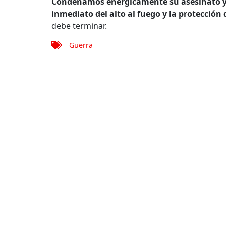
Condenamos enérgicamente su asesinato y 
inmediato del alto al fuego y la protección d
debe terminar.
Guerra
Mapa 
Conóce
Quienes
Nuestra 
Transpa