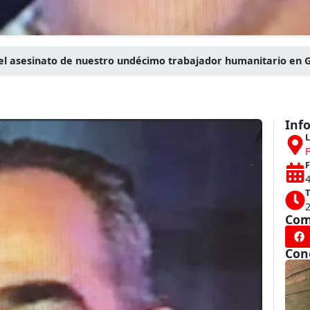
el asesinato de nuestro undécimo trabajador humanitario en 
Inf
L
F
4
T
Com
Con