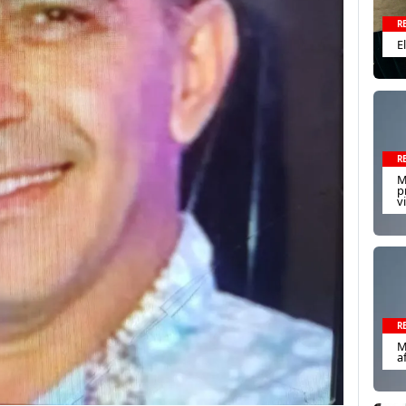
R
E
R
M
p
v
R
M
a