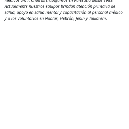
Médicos Sin Fronteras trabajamos en Palestina desde 1989.
Actualmente nuestros equipos brindan atención primaria de
salud, apoyo en salud mental y capacitación al personal médico
y a los voluntarios en Nablus, Hebrón, Jenin y Tulkarem.
Salud Mental
,
Testimonio
Acceso a la salud
Compartir
Conoce más
RELACIONADO
Mediterráneo: Si la desesperanza pudiera ser una imagen…
22 de agosto de 2016