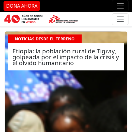
Ir al contenido principal
Ir al pie de página
Ir 
DONA AHORA
NOTICIAS DESDE EL TERRENO
Etiopía: la población rural de Tigray,
golpeada por el impacto de la crisis y
el olvido humanitario