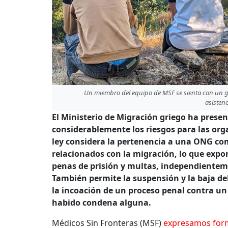
Un miembro del equipo de MSF se sienta con un gr
asisten
El Ministerio de Migración griego ha pres
considerablemente los riesgos para las org
ley considera la pertenencia a una ONG com
relacionados con la migración, lo que expo
penas de prisión y multas, independienteme
También permite la suspensión y la baja d
la incoación de un proceso penal contra un
habido condena alguna.
Médicos Sin Fronteras (MSF)
expresamos for