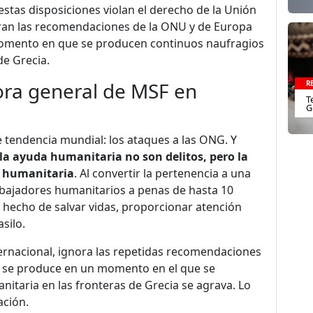
estas disposiciones violan el derecho de la Unión
oran las recomendaciones de la ONU y de Europa
 momento en que se producen continuos naufragios
de Grecia.
ora general de MSF en
R
T
G
 tendencia mundial: los ataques a las ONG. Y
 la ayuda humanitaria no son delitos, pero la
r humanitaria
. Al convertir la pertenencia a una
abajadores humanitarios a penas de hasta 10
e hecho de salvar vidas, proporcionar atención
silo.
nternacional, ignora las repetidas recomendaciones
y se produce en un momento en el que se
nitaria en las fronteras de Grecia se agrava. Lo
ación.