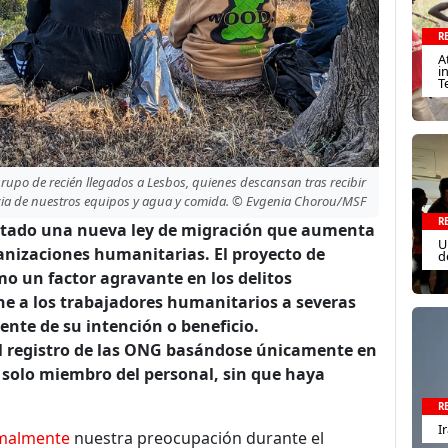
R
A
i
T
upo de recién llegados a Lesbos, quienes descansan tras recibir
cia de nuestros equipos y agua y comida. © Evgenia Chorou/MSF
R
entado una nueva ley de migración que aumenta
U
anizaciones humanitarias. El proyecto de
d
o un factor agravante en los delitos
ne a los trabajadores humanitarios a severas
nte de su intención o beneficio.
el registro de las ONG basándose únicamente en
 solo miembro del personal, sin que haya
R
I
malmente
nuestra preocupación durante el