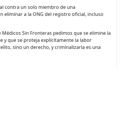
nal contra un solo miembro de una
eliminar a la ONG del registro oficial, incluso
e Médicos Sin Fronteras pedimos que se elimine la
y que se proteja explícitamente la labor
lito, sino un derecho, y criminalizarla es una
de sitio
nos
Nuestro Trabajo
Colabora
Trabaja
 somos
Paises donde
Dona ahora
Trabaja con 
trabajamos
historia
Atención a socios y
En nuestra of
Contextos de acción
donantes
rencia
Proyectos re