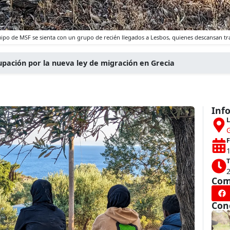
po de MSF se sienta con un grupo de recién llegados a Lesbos, quienes descansan tr
ación por la nueva ley de migración en Grecia
Inf
L
G
F
T
Com
Con