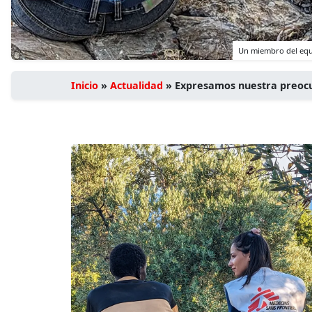
Un miembro del equi
Inicio
»
Actualidad
»
Expresamos nuestra preocup