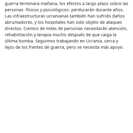
guerra terminara mañana, los efectos a largo plazo sobre las
personas -físicos y psicológicos- perdurarán durante años.
Las infraestructuras ucranianas también han sufrido daños
abrumadores, y los hospitales han sido objeto de ataques
directos. Cientos de miles de personas necesitarán atención,
rehabilitación y terapia mucho después de que caiga la
última bomba. Seguimos trabajando en Ucrania, cerca y
lejos de los frentes de guerra, pero se necesita más apoyo.
Acceso a la Salud
,
Ambulancia
,
Estrés Postraumático
,
Fisioterapia
,
Guerra
,
Salud Mental
Acceso a la salud
Compartir
Conoce más
RELACIONADO