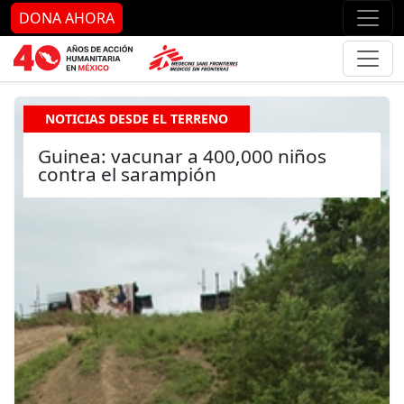
Ir al contenido principal
Ir al pie de página
Ir 
DONA AHORA
NOTICIAS DESDE EL TERRENO
Guinea: vacunar a 400,000 niños
contra el sarampión