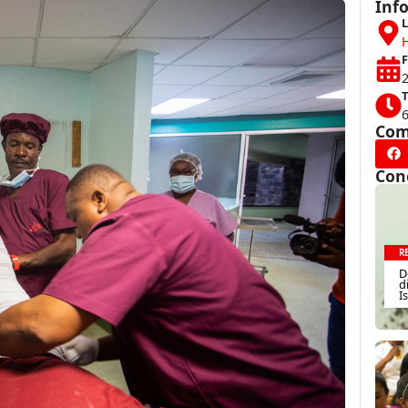
Inf
L
H
F
T
Com
Con
R
D
d
I