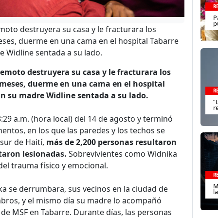
R
P
p
to destruyera su casa y le fracturara los
meses, duerme en una cama en el hospital Tabarre
e Widline sentada a su lado.
moto destruyera su casa y le fracturara los
7 meses, duerme en una cama en el hospital
R
on su madre Widline sentada a su lado.
“
r
29 a.m. (hora local) del 14 de agosto y terminó
ntos, en los que las paredes y los techos se
sur de Haití,
más de 2,200 personas resultaron
taron lesionadas.
Sobrevivientes como Widnika
el trauma físico y emocional.
R
M
ka se derrumbara, sus vecinos en la ciudad de
l
mbros, y el mismo día su madre lo acompañó
l de MSF en Tabarre. Durante días, las personas