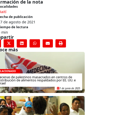
ormación de la nota
ocalidades
aití
echa de publicación
27 de agosto de 2021
iempo de lectura
6 min
partir
oce más
ELACIONADO
ecenas de palestinos masacrados en centros de
istribución de alimentos respaldados por EE. UU. e
srael
1 de junio de 2025